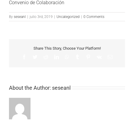
Convenio de Colaboración
By
seseanl
|
julio 3rd, 2019
|
Uncategorized
|
0 Comments
Share This Story, Choose Your Platform!
Facebook
Twitter
Reddit
LinkedIn
WhatsApp
Tumblr
Pinterest
Vk
Email
About the Author:
seseanl