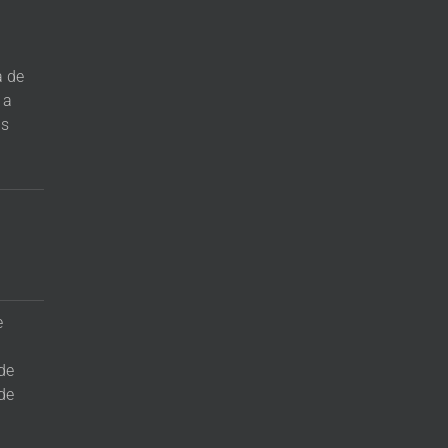
a de
 a
as
e
 de
de