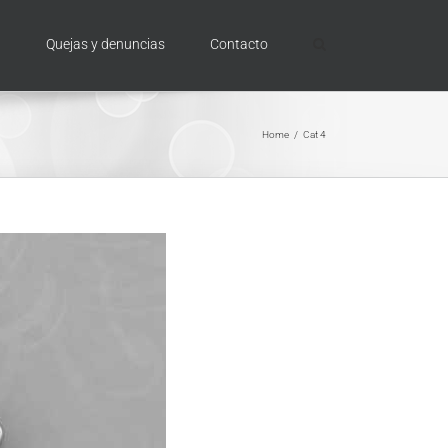
n
Quejas y denuncias
Contacto
Home
/
Cat 4